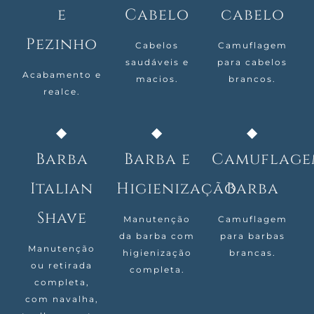
e
Cabelo
cabelo
Pezinho
Cabelos
Camuflagem
saudáveis e
para cabelos
Acabamento e
macios.
brancos.
realce.
Barba
Barba e
Camuflage
Italian
Higienização
Barba
Shave
Manutenção
Camuflagem
da barba com
para barbas
Manutenção
higienização
brancas.
ou retirada
completa.
completa,
com navalha,